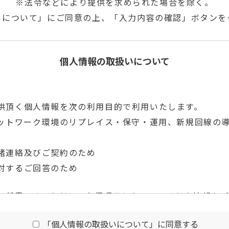
※法令などにより提供を求められた場合を除く。
いについて」にご同意の上、「⼊⼒内容の確認」ボタンを
個人情報の取扱いについて
供頂く個人情報を次の利用目的で利用いたします。
ネットワーク環境のリプレイス・保守・運用、新規回線の
諸連絡及びご契約のため
対するご回答のため
の任意です。ただし、必須項目となっている個人情報を
ご回答ができない場合がございますのであらかじめご了
「個人情報の取扱いについて」に同意する
ージでCookieを利用しています。Cookie上に保存さ